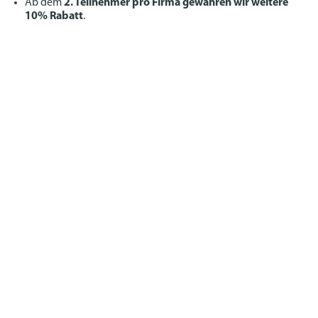
Ab dem
2. Teilnehmer pro Firma gewähren wir weitere
10% Rabatt
.